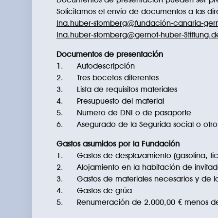
Solicitamos el envío de documentos a las d
Ina.huber-stomberg@fundación-canaria-gern
Ina.huber-stomberg@gernot-huber-Stiftung.d
Documentos de presentación
1. Autodescripción
2. Tres bocetos diferentes
3. Lista de requisitos materiales
4. Presupuesto del material
5. Numero de DNI o de pasaporte
6. Asegurado de la Segurida social o otro
Gastos asumidos por la Fundación
1. Gastos de desplazamiento (gasolina, tick
2. Alojamiento en la habitación de invitado
3. Gastos de materiales necesarios y de lo
4. Gastos de grúa
5. Renumeración de 2.000,00 € menos de 